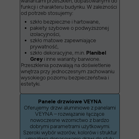
wariantami przeszkleń, dopasowanymi do
funkcji i charakteru budynku. W zależności
od potrzeb stosujemy:
szkło bezpieczne i hartowane,
pakiety szybowe o podwyższonej
izolacyjności,
szkło matowe zapewniające
prywatność,
szkło dekoracyjne, m.in.
Planibel
Grey
i inne warianty barwione.
Przeszklenia pozwalają na doświetlenie
wnętrza przy jednoczesnym zachowaniu
wysokiego poziomu bezpieczeństwa i
estetyki.
Panele drzwiowe VEYNA
Oferujemy drzwi aluminiowe z panelami
VEYNA – rozwiązanie łączące
nowoczesne wzornictwo z bardzo
dobrymi parametrami użytkowymi.
Szeroki wybór wzorów, kolorów i struktur
umożliwia dopasowanie drzwi do stylu